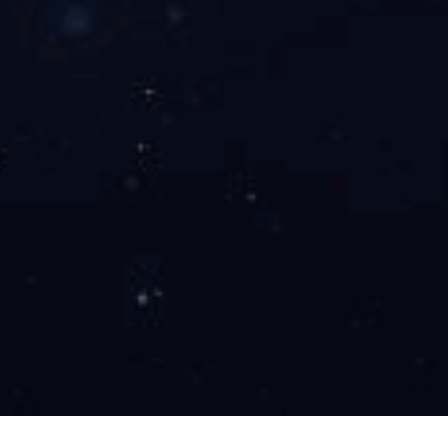
华体会开户_华体会手机版集团
华体会开户_华体会手机版电器
企业资讯
加入华体会开户_华体会手机版