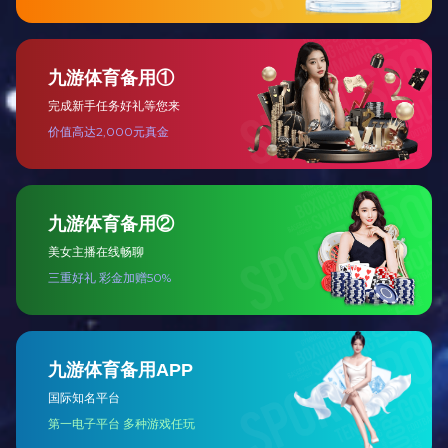
常见问题
报修预约