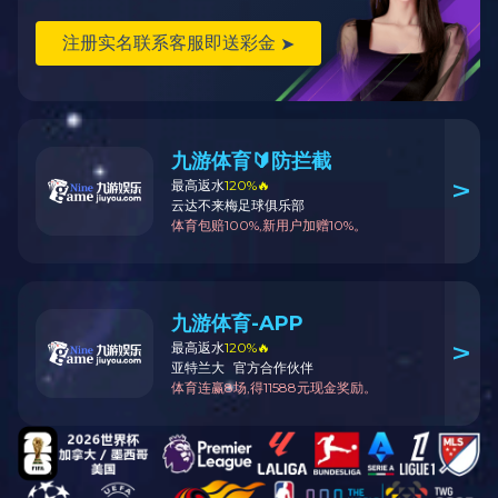
传感器测量方法：在冰箱正常制冷时将传
应传感器旁边的温度值，同时读取温度值和
13
冰箱开机时间长或不停机的故障检测
2020-06
档位过低：检查温控档位设置是否过低，一
26
冰箱制冷效果差的故障检测流程
2020-05
环温过低：环境温度低于16度，需要打开
磁敏温度开关，加热丝和磁敏温度开关正常