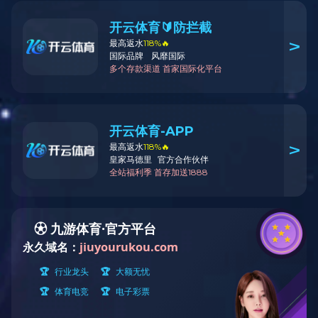
10
压缩机发生了“抱轴”或“卡缸”故障的
2020-05
在检修电冰箱、空调器时，有时会发出通电
作等现象。片刻后热保护器复位，接通压缩
02
电脑冰箱冷藏结冰的故障检测流程
2020-03