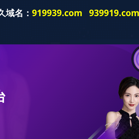
户_华体会手机版
产品中心
服务支持
在线选购
加