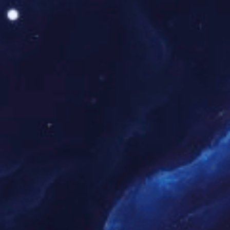
区新能源大道96号华体会开户_华体会手机版电器（南京）工业园
电话：0
户_华体会手机版
版权所有 工信部备案：
苏ICP备20031125号-1
华