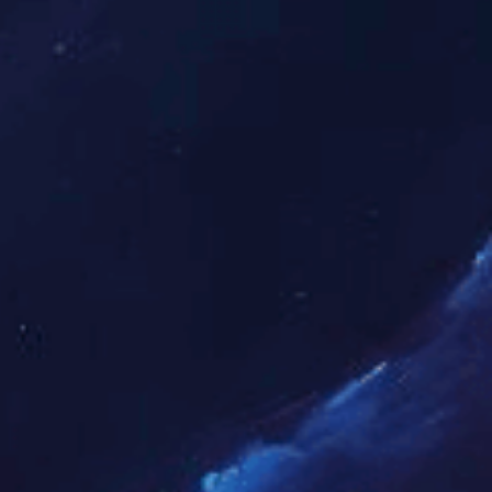
中国)
|
华体会平台
|
世界杯官方入口
|
华体会官方版网站登录入